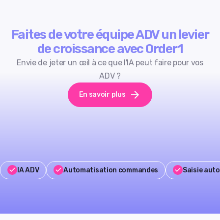
Faites de votre équipe ADV un levier
de croissance avec Order1
Envie de jeter un œil à ce que l'IA peut faire pour vos
ADV ?
En savoir plus
IA ADV
Automatisation commandes
Saisie aut