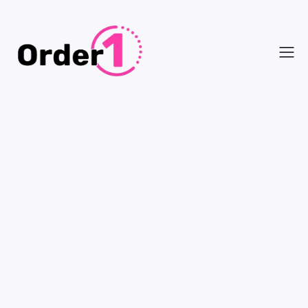
Automatisez la saisie de vos
commandes / devis grâce à
l’IA
Order1 est une suite de solutions qui permet de
libérer les ADV de la saisie manuelle, éliminer les