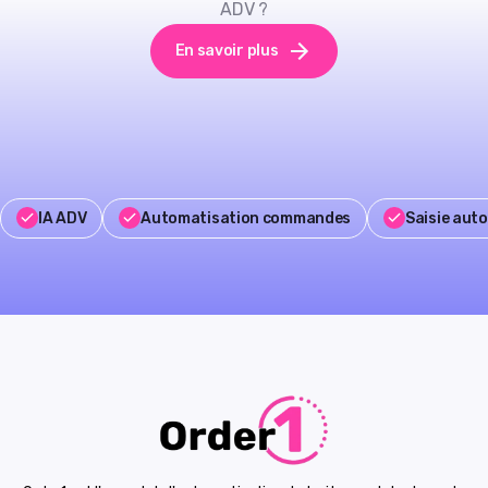
ADV ?
En savoir plus
IA ADV
Automatisation commandes
Saisie aut